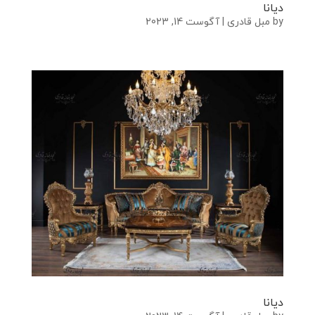
دیانا
by
مبل قادری
|
آگوست 14, 2023
دیانا