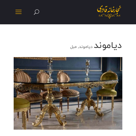
دیاموند
دیاموند
,
مبل